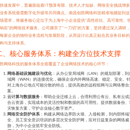
快速发展中，普遍面临着IT预算有限、技术人才短缺、网络安全挑战增
业务系统亟需数字化升级等共同痛点。南昌创胜网络科技精准地捕捉到这
场需求，将服务核心定位于为上海中小企业提供“高性价比、高可靠性、
响应”的网络技术服务。公司摒弃了“一刀切”的方案，坚持通过深入调研
每家企业的独特业务流程与发展阶段，从而设计出真正贴合其业务目标的
构与支持体系。
二、核心服务体系：构建全方位技术支撑
胜网络科技的服务体系全面覆盖了企业网络技术的核心环节：
网络基础设施建设与优化
：从办公室局域网（LAN）的规划部署，到
域网（WAN）的连接优化，确保企业内外网络高速、稳定、安全。
对上海办公地点可能分散的特点，提供高效的远程组网与云网络整合
案。
云计算与数据服务
：帮助企业迁移上云，合理利用公有云、私有云或
合云资源，实现成本的灵活控制和数据的高可用性。提供数据备份、
灾恢复方案，守护企业核心数字资产。
网络安全防护体系
：构建从网络边界防火墙、入侵检测，到内部终端
全、员工安全意识培训的多层次安全防护网，应对日益复杂的网络威
胁，为中小企业筑牢安全防线。