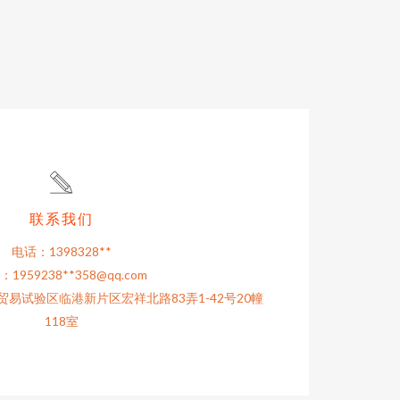
联系我们
电话：1398328**
1959238**
358@qq.com
易试验区临港新片区宏祥北路83弄1-42号20幢
118室